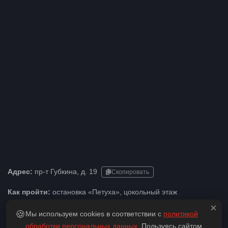
Адрес:
пр-т Губкина, д. 19
Скопировать
Как пройти:
остановка «​Петуха», цокольный этаж
×
Телефон:
+7 (900) 400-33-55
🍪
Мы используем cookies в соответствии с
политикой
обработки персональных данных
. Пользуясь сайтом