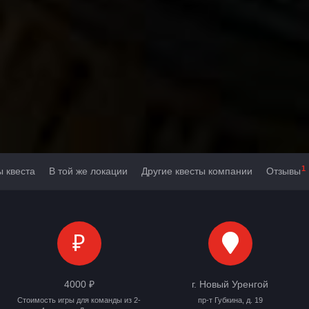
1
ы квеста
В той же локации
Другие квесты компании
Отзывы
₽
4000 ₽
г. Новый Уренгой
Стоимость игры для команды из 2-
пр-т Губкина, д. 19