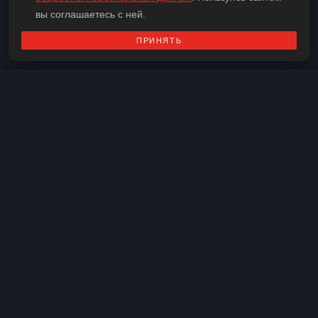
Веб-сайт
вы соглашаетесь с ней.
ПРИНЯТЬ
Контакты
Семейные
Все
Ограбление
Для большой компании
Средняя сложность
Квесты для детей
Для двоих
Нестрашные
На 6 человек
На 5 человек
На 4 человека
На 5-6 человек
Подросткам
Квест в реальности
Для женщин
Для мужчин
Для взрослых
Для школьников
На 3 человека
Без актеров
В КВЕСТЕ ЕСТЬ